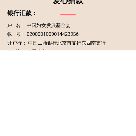
爱心捐款
银行汇款：
户 名： 中国妇女发展基金会
帐 号： 0200001009014423956
开户行： 中国工商银行北京市支行东四南支行
备 注： 伊爱基金
收款人： 中国妇女发展基金会
地 址： 北京市东城区建国门内大街15号
邮 编：100073
捐赠热线：
热线：010-65103487