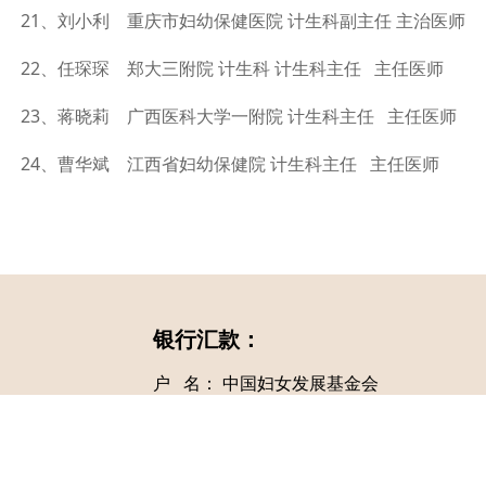
21、刘小利 重庆市妇幼保健医院 计生科副主任 主治医师
22、任琛琛 郑大三附院 计生科 计生科主任 主任医师
23、蒋晓莉 广西医科大学一附院 计生科主任 主任医师
24、曹华斌 江西省妇幼保健院 计生科主任 主任医师
银行汇款：
户 名： 中国妇女发展基金会
ION
帐 号： 0200001009014423956
开户行： 中国工商银行北京市支行东四南
备 注： 伊爱基金