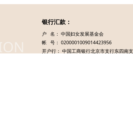
银行汇款：
户 名： 中国妇女发展基金会
ION
帐 号： 0200001009014423956
开户行： 中国工商银行北京市支行东四南
备 注： 伊爱基金
收款人： 中国妇女发展基金会
地 址： 北京市东城区建国门内大街15号
邮 编：100073
京公网安备11010502037087
京ICP备11019539号-2
pyright © 2026
中国妇女发展基金会伊爱基金
All Rights Reser