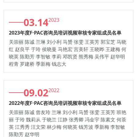
03.14
2023
2023年度F·PAC咨询员培训视频审核专家组成员名单
关崇丽 陈诚 兰琳 刘小利 马赟 张雯 王英芳 郭宝芝 马晓
红 赵良平 于玲 侯晓曼 马艳宏 宫美轩 王晓晔 王建梅 何
晓英 陈勤芳 李智敏 李莉 邓凯贤 熊秀梅 吴伟平 赵华明
程青 罗建桥 季新梅 钱志大
09.02
2022
2022年度F·PAC咨询员培训视频审核专家组成员名单
关崇丽 陈诚 曾友玲 兰琳 刘小利 马赟 张雯 王英芳 班艳
丽 于玲 魏莉从 于晓兰 江静 张秀卿 冯金宇 陈素文 何茶
英 江秀秀 汪文荣 林少梅 何晓英 钱芳波 季新梅 李智敏
陈勤芳 赵华明