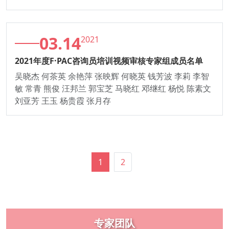
03.14
2021
2021年度F·PAC咨询员培训视频审核专家组成员名单
吴晓杰 何茶英 余艳萍 张映辉 何晓英 钱芳波 李莉 李智
敏 常青 熊俊 汪邦兰 郭宝芝 马晓红 邓继红 杨悦 陈素文
刘亚芳 王玉 杨贵霞 张月存
1
2
专家团队