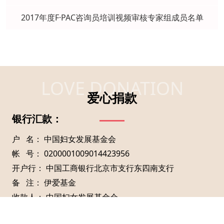
2017年度F·PAC咨询员培训视频审核专家组成员名单
LOVE DONATION
爱心捐款
银行汇款：
户 名： 中国妇女发展基金会
帐 号： 0200001009014423956
开户行： 中国工商银行北京市支行东四南支行
备 注： 伊爱基金
收款人： 中国妇女发展基金会
地 址： 北京市东城区建国门内大街15号